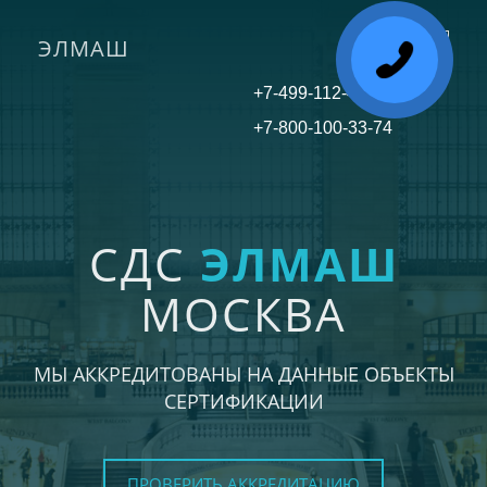
ЭЛМАШ
Toggle
navigati
+7-499-112-45-81
+7-800-100-33-74
СДС
ЭЛМАШ
МОСКВА
МЫ АККРЕДИТОВАНЫ НА ДАННЫЕ ОБЪЕКТЫ
СЕРТИФИКАЦИИ
ПРОВЕРИТЬ АККРЕДИТАЦИЮ