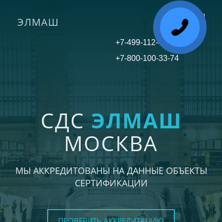
ЭЛМАШ
Toggle
navigati
+7-499-112-45-81
+7-800-100-33-74
СДС
ЭЛМАШ
МОСКВА
МЫ АККРЕДИТОВАНЫ НА ДАННЫЕ ОБЪЕКТЫ
СЕРТИФИКАЦИИ
ПРОВЕРИТЬ АККРЕДИТАЦИЮ