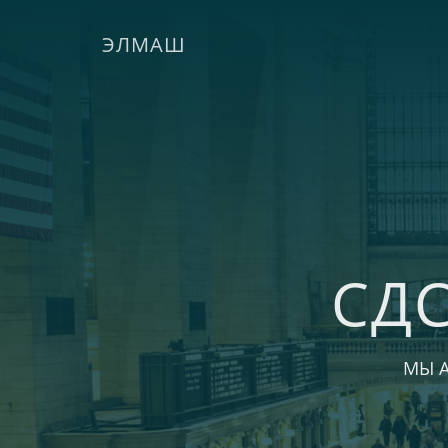
ЭЛМАШ
СД
МЫ 