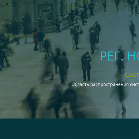
РЕГ. 
Сис
Область распространения сис