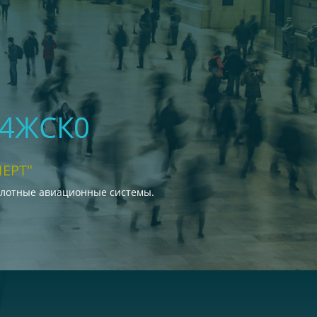
04ЖСК0
ЕРТ"
илотные авиационные системы.