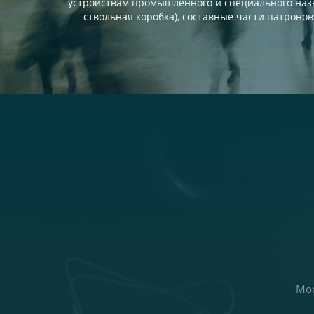
устройствам промышленного и специального назна
ствольная коробка), составные части патронов
Мос