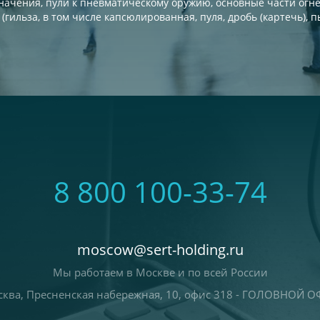
чения, пули к пневматическому оружию, основные части огнест
 (гильза, в том числе капсюлированная, пуля, дробь (картечь), 
8 800 100-33-74
moscow@sert-holding.ru
Мы работаем в Москве и по всей России
ква, Пресненская набережная, 10, офис 318 - ГОЛОВНОЙ 