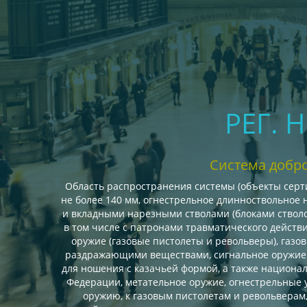
РЕГ. 
Система добр
Область распространения системы (объекты серти
не более 140 мм, огнестрельное длинноствольное 
и вкладными нарезными стволами (блоками стволо
в том числе с патронами травматического действи
оружие (газовые пистолеты и револьверы), газо
раздражающими веществами, сигнальное оружие (
для ношения с казачьей формой, а также национа
Федерации, метательное оружие, огнестрельные 
оружию, к газовым пистолетам и револьверам,