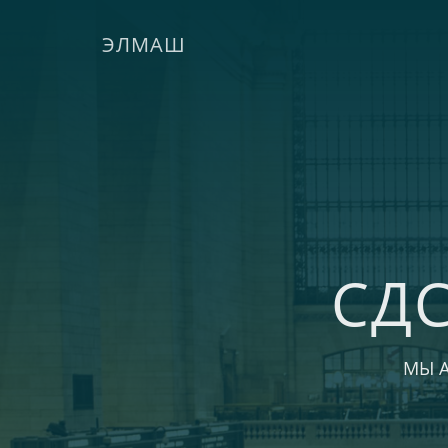
ЭЛМАШ
СД
МЫ 