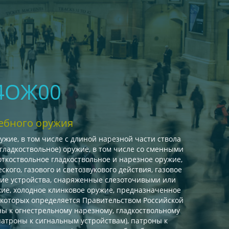
04ОЖ00
ебного оружия
жие, в том числе с длиной нарезной части ствола
гладкоствольное) оружие, в том числе со сменными
ткоствольное гладкоствольное и нарезное оружие,
ого, газового и светозвукового действия, газовое
угие устройства, снаряженные слезоточивыми или
ие, холодное клинковое оружие, предназначенное
 которых определяется Правительством Российской
ы к огнестрельному нарезному, гладкоствольному
патроны к сигнальным устройствам), патроны к