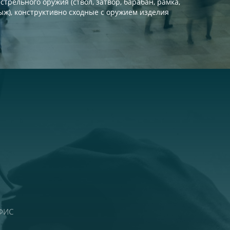
рельного оружия (ствол, затвор, барабан, рамка,
пыж), конструктивно сходные с оружием изделия
ОФИС