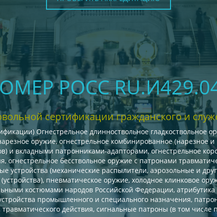
НОМЕР РОСС RU.И429.
овольной сертификации гражданского и служ
фикации) Огнестрельное длинноствольное гладкоствольное ору
нарезное оружие, огнестрельное комбинированное (нарезное и 
в) и вкладными патронниками-адапторами, огнестрельное коро
я, огнестрельное бесствольное оружие с патронами травматическ
вые устройства (механические распылители, аэрозольные и др
устройства), пневматическое оружие, холодное клинковое оруж
льными костюмами народов Российской Федерации, атрибутика
устройства промышленного и специального назначения, патрон
 травматического действия, сигнальные патроны (в том числе 