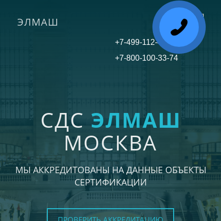
ЭЛМАШ
Toggle
navigati
+7-499-112-45-81
+7-800-100-33-74
СДС
ЭЛМАШ
МОСКВА
МЫ АККРЕДИТОВАНЫ НА ДАННЫЕ ОБЪЕКТЫ
СЕРТИФИКАЦИИ
ПРОВЕРИТЬ АККРЕДИТАЦИЮ