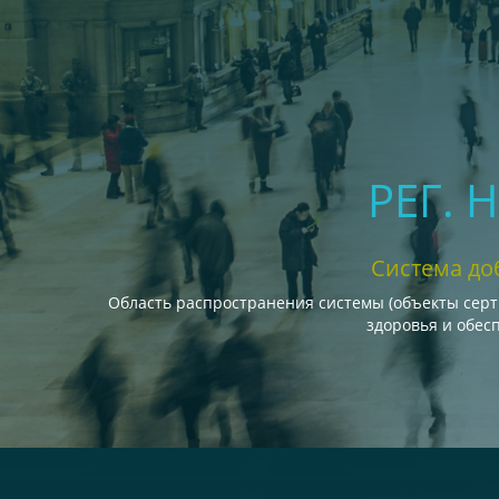
РЕГ. 
Система до
Область распространения системы (объекты сер
здоровья и обес