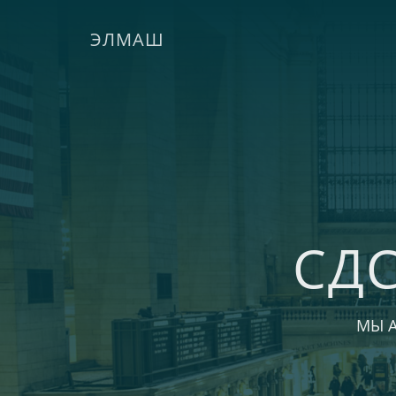
ЭЛМАШ
СД
МЫ 