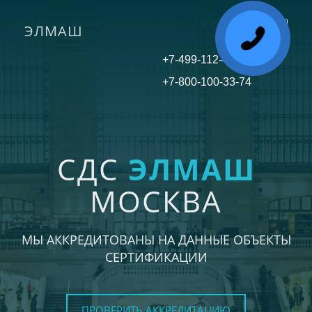
ЭЛМАШ
Toggle
navigati
+7-499-112-45-81
+7-800-100-33-74
СДС
ЭЛМАШ
МОСКВА
МЫ АККРЕДИТОВАНЫ НА ДАННЫЕ ОБЪЕКТЫ
СЕРТИФИКАЦИИ
ПРОВЕРИТЬ АККРЕДИТАЦИЮ