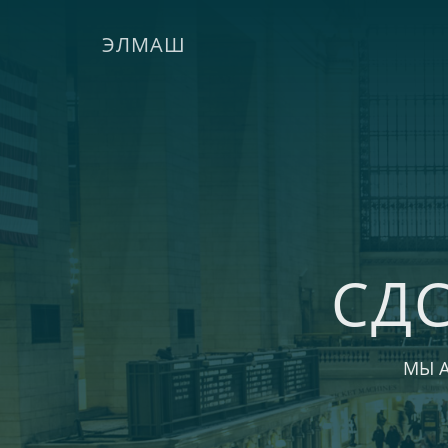
ЭЛМАШ
СД
МЫ 