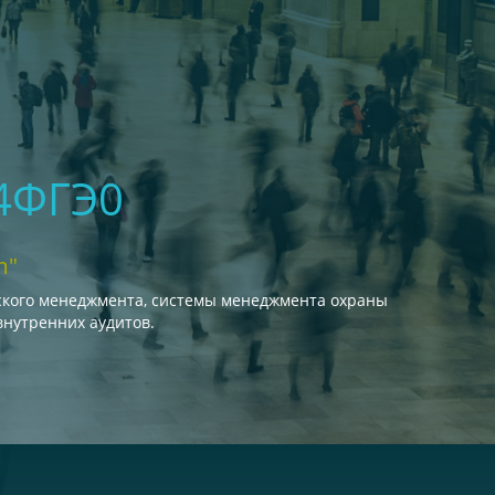
4ФГЭ0
m"
ского менеджмента, системы менеджмента охраны
внутренних аудитов.