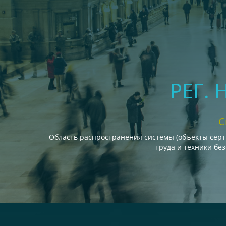
РЕГ.
С
Область распространения системы (объекты сер
труда и техники бе