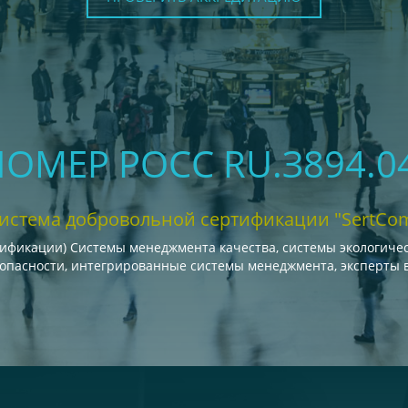
 НОМЕР РОСС RU.З894.0
истема добровольной сертификации "SertCo
тификации) Системы менеджмента качества, системы экологиче
зопасности, интегрированные системы менеджмента, эксперты 