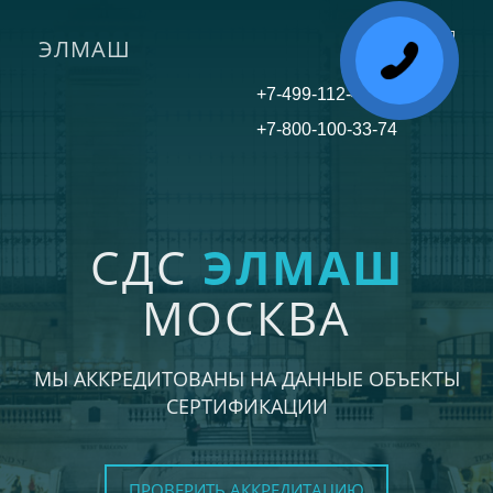
ЭЛМАШ
Toggle
navigati
+7-499-112-45-81
+7-800-100-33-74
СДС
ЭЛМАШ
МОСКВА
МЫ АККРЕДИТОВАНЫ НА ДАННЫЕ ОБЪЕКТЫ
СЕРТИФИКАЦИИ
ПРОВЕРИТЬ АККРЕДИТАЦИЮ