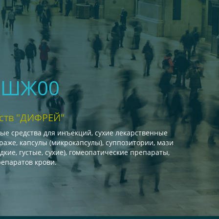
04ШЖ00
ств "ДИФРЕЙ"
ые средства для инъекций, сухие лекарственные
раже, капсулы (микрокапсулы), суппозитории, мази
дкие, густые, сухие), гомеопатические препараты,
епаратов крови.