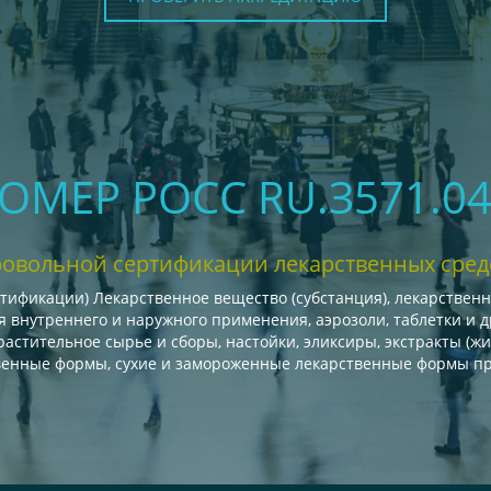
НОМЕР РОСС RU.З571.
ровольной сертификации лекарственных сред
тификации) Лекарственное вещество (субстанция), лекарственн
 внутреннего и наружного применения, аэрозоли, таблетки и д
растительное сырье и сборы, настойки, эликсиры, экстракты (жи
венные формы, сухие и замороженные лекарственные формы пр