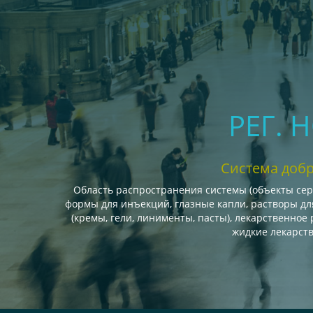
РЕГ. 
Система доб
Область распространения системы (объекты сер
формы для инъекций, глазные капли, растворы для
(кремы, гели, линименты, пасты), лекарственное 
жидкие лекарст