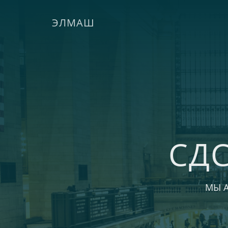
ЭЛМАШ
СД
МЫ 