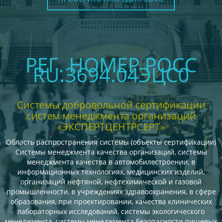
РЕГ. НОМЕР РОСС
RU.З694.04ЭЦС0
Системы добровольной сертификации
систем менеджмента организаций
«ЭКСПЕРТЦЕНТРСЕРТ»
Область распространения системы (объекты сертификации)
Системы менеджмента качества организаций, системы
менеджмента качества в автомобилестроении, в
информационных технологиях, медицинских изделий,
организаций нефтяной, нефтехимической и газовой
промышленности, в учреждениях здравоохранения, в сфере
образования, при проектировании, качества клинических
лабораторных исследований, системы экологического
менеджмента, системы менеджмента безопасности пищевых