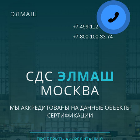
ЭЛМАШ
Toggle
navigati
+7-499-112-45-81
+7-800-100-33-74
СДС
ЭЛМАШ
МОСКВА
МЫ АККРЕДИТОВАНЫ НА ДАННЫЕ ОБЪЕКТЫ
СЕРТИФИКАЦИИ
ПРОВЕРИТЬ АККРЕДИТАЦИЮ