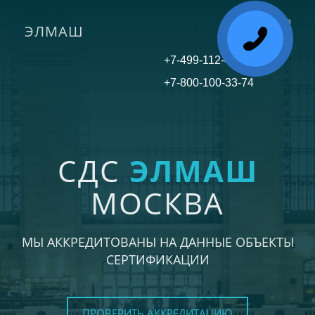
ЭЛМАШ
Toggle
navigati
+7-499-112-45-81
+7-800-100-33-74
СДС
ЭЛМАШ
МОСКВА
МЫ АККРЕДИТОВАНЫ НА ДАННЫЕ ОБЪЕКТЫ
СЕРТИФИКАЦИИ
ПРОВЕРИТЬ АККРЕДИТАЦИЮ