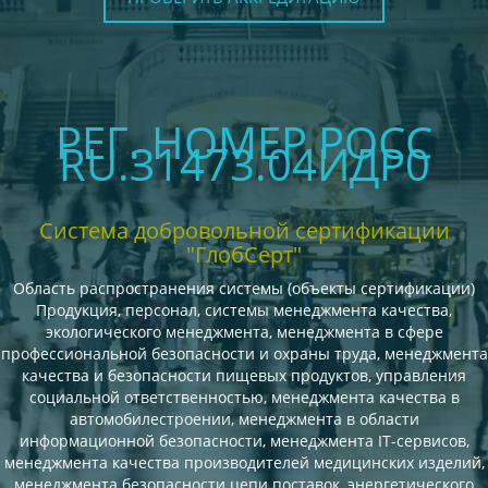
РЕГ. НОМЕР РОСС
RU.З1473.04ИДР0
Система добровольной сертификации
"ГлобСерт"
Область распространения системы (объекты сертификации)
Продукция, персонал, системы менеджмента качества,
экологического менеджмента, менеджмента в сфере
профессиональной безопасности и охраны труда, менеджмента
качества и безопасности пищевых продуктов, управления
социальной ответственностью, менеджмента качества в
автомобилестроении, менеджмента в области
информационной безопасности, менеджмента IT-сервисов,
менеджмента качества производителей медицинских изделий,
менеджмента безопасности цепи поставок, энергетического