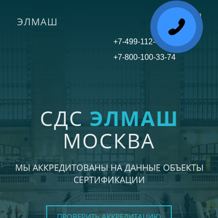
ЭЛМАШ
Toggle
navigati
+7-499-112-45-81
+7-800-100-33-74
СДС
ЭЛМАШ
МОСКВА
МЫ АККРЕДИТОВАНЫ НА ДАННЫЕ ОБЪЕКТЫ
СЕРТИФИКАЦИИ
ПРОВЕРИТЬ АККРЕДИТАЦИЮ