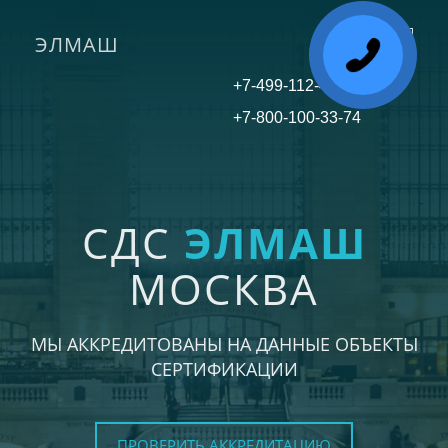
ЭЛМАШ
Toggle
navigati
+7-499-112-45-81
+7-800-100-33-74
СДС
ЭЛМАШ
МОСКВА
МЫ АККРЕДИТОВАНЫ НА ДАННЫЕ ОБЪЕКТЫ
СЕРТИФИКАЦИИ
ПРОВЕРИТЬ АККРЕДИТАЦИЮ