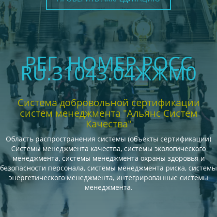
РЕГ. НОМЕР РОСС
RU.З1043.04ЖЖМ0
Система добровольной сертификации
систем менеджмента "Альянс Систем
Качества"
Область распространения системы (объекты сертификации)
Системы менеджмента качества, системы экологического
менеджмента, системы менеджмента охраны здоровья и
безопасности персонала, системы менеджмента риска, системы
энергетического менеджмента, интегрированные системы
менеджмента.