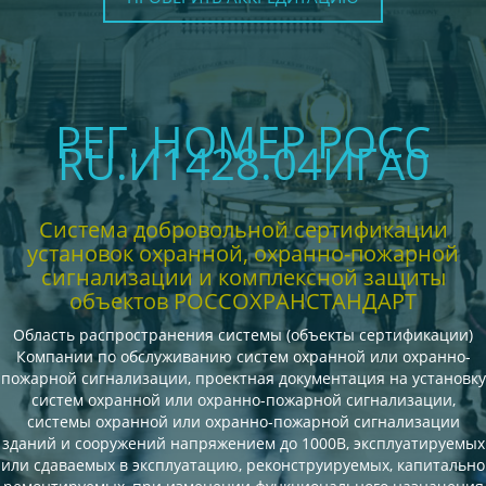
РЕГ. НОМЕР РОСС
RU.И1428.04ИГА0
Система добровольной сертификации
установок охранной, охранно-пожарной
сигнализации и комплексной защиты
объектов РОССОХРАНСТАНДАРТ
Область распространения системы (объекты сертификации)
Компании по обслуживанию систем охранной или охранно-
пожарной сигнализации, проектная документация на установку
систем охранной или охранно-пожарной сигнализации,
системы охранной или охранно-пожарной сигнализации
зданий и сооружений напряжением до 1000В, эксплуатируемых
или сдаваемых в эксплуатацию, реконструируемых, капитально