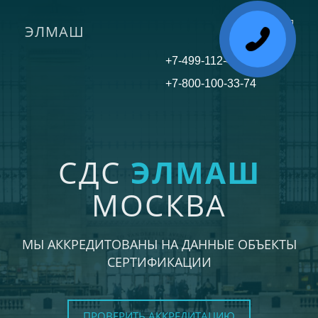
ЭЛМАШ
Toggle
navigati
+7-499-112-45-81
+7-800-100-33-74
СДС
ЭЛМАШ
МОСКВА
МЫ АККРЕДИТОВАНЫ НА ДАННЫЕ ОБЪЕКТЫ
СЕРТИФИКАЦИИ
ПРОВЕРИТЬ АККРЕДИТАЦИЮ