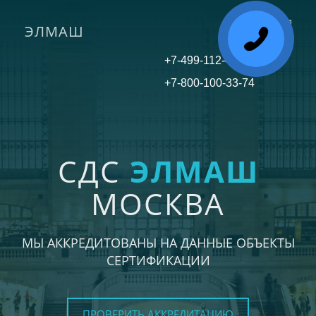
ЭЛМАШ
Toggle
navigati
+7-499-112-45-81
+7-800-100-33-74
СДС
ЭЛМАШ
МОСКВА
МЫ АККРЕДИТОВАНЫ НА ДАННЫЕ ОБЪЕКТЫ
СЕРТИФИКАЦИИ
ПРОВЕРИТЬ АККРЕДИТАЦИЮ