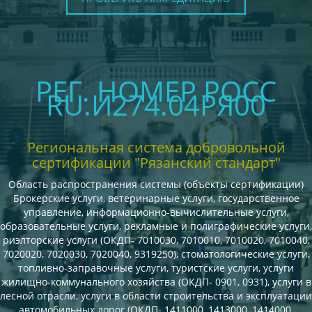
РЕГ. НОМЕР РОСС
RU.И274.04РЯ00
Региональная система добровольной
сертификации "Рязанский стандарт"
Область распространения системы (объекты сертификации)
Брокерские услуги, ветеринарные услуги, государственное
управление, информационно-вычислительные услуги,
образовательные услуги, рекламные и полиграфические услуги,
риэлторские услуги (ОКДП- 7010030, 7010010, 7010020, 7010040,
7020020, 7020030, 7020040, 9319250), стоматологические услуги,
топливно-заправочные услуги, туристские услуги, услуги
жилищно-коммунального хозяйства (ОКДП- 0901, 0931), услуги в
лесной отрасли, услуги в области строительства и эксплуатации
автомобильных дорог (ОКДП- 1411000, 1413000, 1414000,