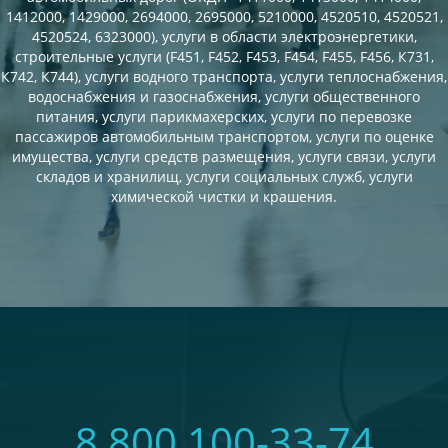
1412000, 1429000, 2694000, 2695000, 5210000, 4520510, 4520521,
4520524, 6323000), услуги в области электроэнергетики,
строительные услуги (F451, F452, F453, F454, F455, F456, К731,
К742, К744), услуги водного транспорта, услуги теплоснабжения,
водоснабжения и газоснабжения, услуги общественного
питания, услуги парикмахерских, услуги по перевозке
пассажиров автомобильным транспортом, услуги по оценке
имущества, услуги средств размещения, услуги связи, услуги
складов и хранилищ, услуги социальных служб, услуги
химической чистки и крашения.
8 800 100-33-74