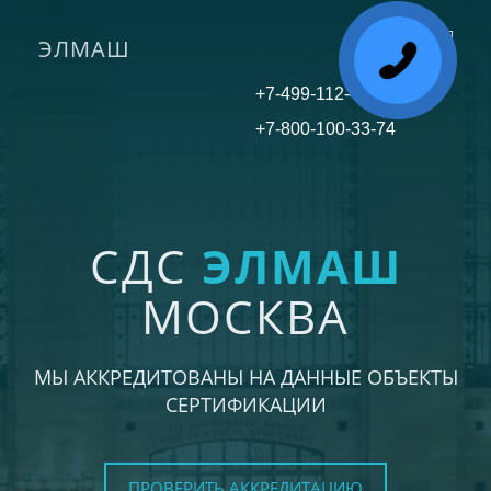
ЭЛМАШ
Toggle
navigati
+7-499-112-45-81
+7-800-100-33-74
СДС
ЭЛМАШ
МОСКВА
МЫ АККРЕДИТОВАНЫ НА ДАННЫЕ ОБЪЕКТЫ
СЕРТИФИКАЦИИ
ПРОВЕРИТЬ АККРЕДИТАЦИЮ