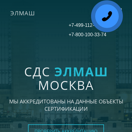
ЭЛМАШ
Toggle
navigati
+7-499-112-45-81
+7-800-100-33-74
СДС
ЭЛМАШ
МОСКВА
МЫ АККРЕДИТОВАНЫ НА ДАННЫЕ ОБЪЕКТЫ
СЕРТИФИКАЦИИ
ПРОВЕРИТЬ АККРЕДИТАЦИЮ