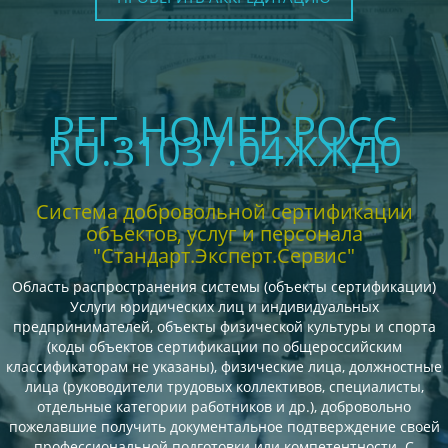
РЕГ. НОМЕР РОСС
RU.З1037.04ЖЖД0
Система добровольной сертификации
объектов, услуг и персонала
"Стандарт.Эксперт.Сервис"
Область распространения системы (объекты сертификации)
Услуги юридических лиц и индивидуальных
предпринимателей, объекты физической культуры и спорта
(коды объектов сертификации по общероссийским
классификаторам не указаны), физические лица, должностные
лица (руководители трудовых коллективов, специалисты,
отдельные категории работников и др.), добровольно
пожелавшие получить документальное подтверждение своей
профессиональной подготовки или компетентности. С