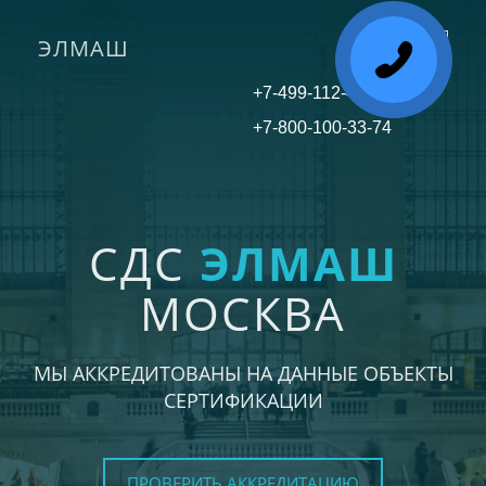
ЭЛМАШ
Toggle
navigati
+7-499-112-45-81
+7-800-100-33-74
СДС
ЭЛМАШ
МОСКВА
МЫ АККРЕДИТОВАНЫ НА ДАННЫЕ ОБЪЕКТЫ
СЕРТИФИКАЦИИ
ПРОВЕРИТЬ АККРЕДИТАЦИЮ