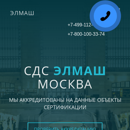
ЭЛМАШ
Toggle
navigati
+7-499-112-45-81
+7-800-100-33-74
СДС
ЭЛМАШ
МОСКВА
МЫ АККРЕДИТОВАНЫ НА ДАННЫЕ ОБЪЕКТЫ
СЕРТИФИКАЦИИ
ПРОВЕРИТЬ АККРЕДИТАЦИЮ