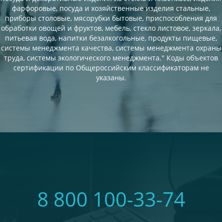
фарфоровые, посуда и хозяйственные изделия стальные,
приборы столовые, мясорубки бытовые, приспособления для
обработки овощей и фруктов, мебель, стекло листовое, зеркала,
питьевая вода, напитки безалкогольные, продукты пищевые,
системы менеджмента качества, системы менеджмента охраны
труда, системы экологического менеджмента." Коды объектов
сертификации по Общероссийским классификаторам не
указаны.
8 800 100-33-74