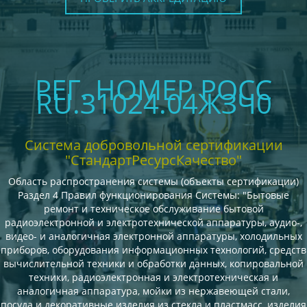
РЕГ. НОМЕР РОСС
RU.З1024.04ЖЗЧ0
Система добровольной сертификации
"СтандартРесурсКачество"
Область распространения системы (объекты сертификации)
Раздел 4 Правил функционирования Системы: "Бытовые
ремонт и техническое обслуживание бытовой
радиоэлектронной и электротехнической аппаратуры, аудио-,
видео- и аналогичная электронной аппаратуры, холодильных
приборов, оборудования информационных технологий, средств
вычислительной техники и обработки данных, копировальной
техники, радиоэлектронная и электротехническая и
аналогичная аппаратура, мойки из нержавеющей стали,
посуда и декоративные изделия из стекла и пластмасс, изделия