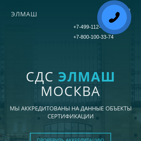
ЭЛМАШ
Toggle
navigati
+7-499-112-45-81
+7-800-100-33-74
СДС
ЭЛМАШ
МОСКВА
МЫ АККРЕДИТОВАНЫ НА ДАННЫЕ ОБЪЕКТЫ
СЕРТИФИКАЦИИ
ПРОВЕРИТЬ АККРЕДИТАЦИЮ