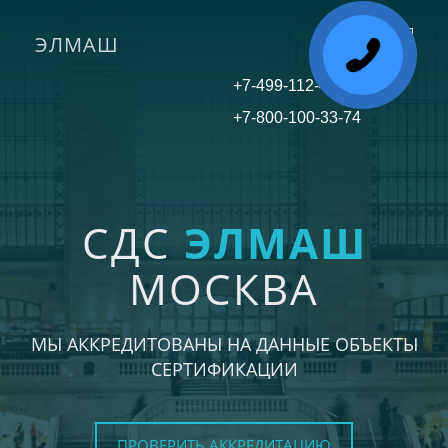
ЭЛМАШ
Toggle
navigati
+7-499-112-45-81
+7-800-100-33-74
СДС
ЭЛМАШ
МОСКВА
МЫ АККРЕДИТОВАНЫ НА ДАННЫЕ ОБЪЕКТЫ
СЕРТИФИКАЦИИ
ПРОВЕРИТЬ АККРЕДИТАЦИЮ