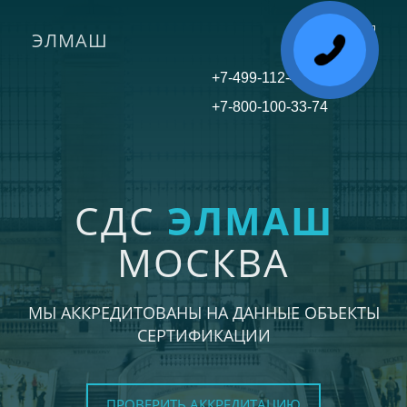
ЭЛМАШ
Toggle
navigati
+7-499-112-45-81
+7-800-100-33-74
СДС
ЭЛМАШ
МОСКВА
МЫ АККРЕДИТОВАНЫ НА ДАННЫЕ ОБЪЕКТЫ
СЕРТИФИКАЦИИ
ПРОВЕРИТЬ АККРЕДИТАЦИЮ