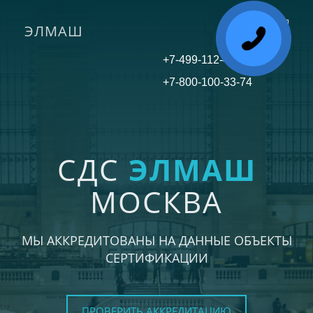
ЭЛМАШ
Toggle
navigati
+7-499-112-45-81
+7-800-100-33-74
СДС
ЭЛМАШ
МОСКВА
МЫ АККРЕДИТОВАНЫ НА ДАННЫЕ ОБЪЕКТЫ
СЕРТИФИКАЦИИ
ПРОВЕРИТЬ АККРЕДИТАЦИЮ