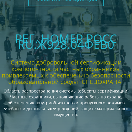
РЕГ. НОМЕР РОСС
RU.Ж928.04ФЕВ0
Система добровольной сертификации
компетентности частных охранников,
привлекаемых к обеспечению безопасности
образовательной среды "СПЕЦОХРАНА"
Область распространения системы (объекты сертификации)
Частные охранники, выполняющие работы по охране,
обеспечению внутриобъектного и пропускного режимов
учебных и дошкольных учреждений, защите материального
имущества.