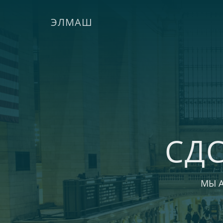
ЭЛМАШ
СД
МЫ 