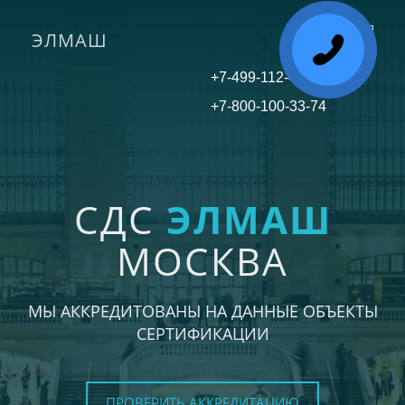
ЭЛМАШ
Toggle
navigati
+7-499-112-45-81
+7-800-100-33-74
СДС
ЭЛМАШ
МОСКВА
МЫ АККРЕДИТОВАНЫ НА ДАННЫЕ ОБЪЕКТЫ
СЕРТИФИКАЦИИ
ПРОВЕРИТЬ АККРЕДИТАЦИЮ