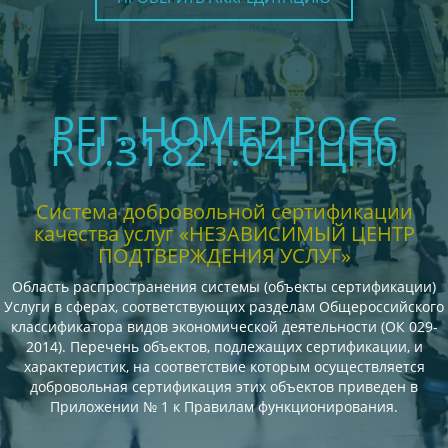
РЕГ. НОМЕР РОСС
RU.З1821.04НЦП0
Система добровольной сертификации
качества услуг «НЕЗАВИСИМЫЙ ЦЕНТР
ПОДТВЕРЖДЕНИЯ УСЛУГ»
Область распространения системы (объекты сертификации)
Услуги в сферах, соответствующих разделам Общероссийского
классификатора видов экономической деятельности (ОК 029-
2014). Перечень объектов, подлежащих сертификации, и
характеристик, на соответствие которым осуществляется
добровольная сертификация этих объектов приведен в
Приложении № 1 к Правилам функционирования.