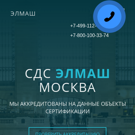
ЭЛМАШ
Toggle
navigati
+7-499-112-45-81
+7-800-100-33-74
СДС
ЭЛМАШ
МОСКВА
МЫ АККРЕДИТОВАНЫ НА ДАННЫЕ ОБЪЕКТЫ
СЕРТИФИКАЦИИ
ПРОВЕРИТЬ АККРЕДИТАЦИЮ