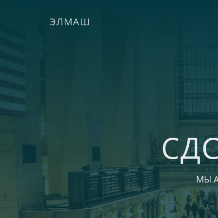
ЭЛМАШ
СД
МЫ 