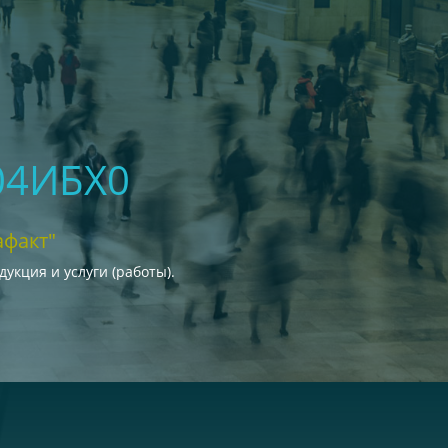
04ИБХ0
факт"
кция и услуги (работы).