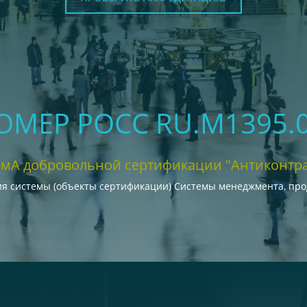
НОМЕР РОСС RU.М1395.
емА добровольной сертификации "Антиконтра
я системы (объекты сертификации) Системы менеджмента, проду