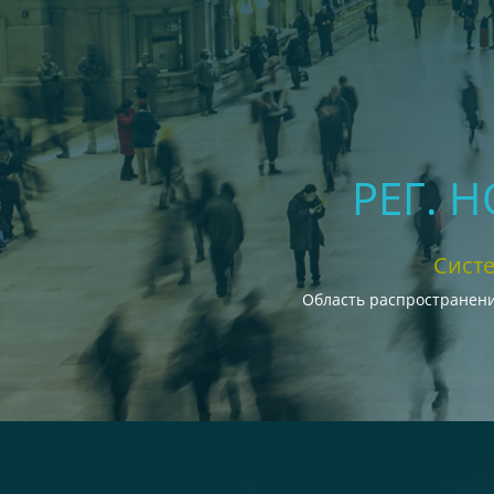
РЕГ. 
Сист
Область распространени