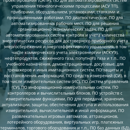
проектирования (САПР), ПО для автоматизированных систем
управления технологическими процессами (АСУ ТП),
приборами, оборудованием, установками, станками и
промышленными роботами, ПО диагностическое, ПО для
автоматизированных рабочих мест, ПО для решения
организационно-экономических задач, ПО для
автоматизированных систем контроля и учета количества
энергетических ресурсов для достоверного приборного учета
энергосбережения и энергоэффективного управления, в том
числе коммерческого учета электроэнергии (АСКУЭ),
нефтепродуктов, сжиженного газа, попутного газа и т.п., ПО
учебного назначения, демонстрационные, досуговые, для
тренажеров и иных имитационных систем, ПО защиты и
восстановления информации, ПО средств измерений (СИ), в
том числе измерительных систем (ИС), ПО систем управления
(СУ), ПО информационно-измерительных систем, ПО
контроллеров и вычислительных блоков, ПО устройств с
измерительными функциями, ПО для передачи, хранения,
актуализации, защиты, обеспечения доступа и использования
измерительной, вычислительной и иной информации, ПО
развлекательных игровых автоматов, аттракционов,
лотерейного оборудования, виртуальных игр, платежных
терминалов, торгового оборудования и т.п., ПО баз данных (БД),