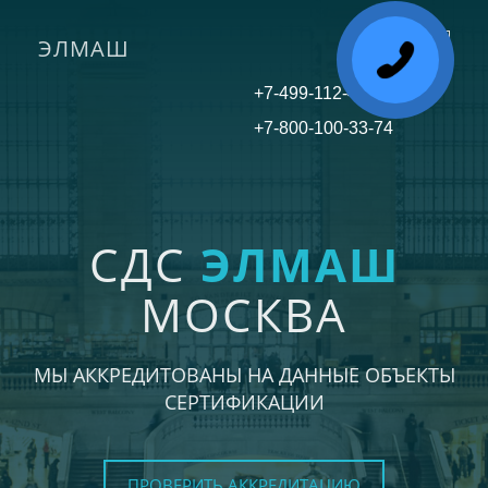
ЭЛМАШ
Toggle
navigati
+7-499-112-45-81
+7-800-100-33-74
СДС
ЭЛМАШ
МОСКВА
МЫ АККРЕДИТОВАНЫ НА ДАННЫЕ ОБЪЕКТЫ
СЕРТИФИКАЦИИ
ПРОВЕРИТЬ АККРЕДИТАЦИЮ