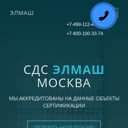
ЭЛМАШ
Toggle
navigati
+7-499-112-45-81
+7-800-100-33-74
СДС
ЭЛМАШ
МОСКВА
МЫ АККРЕДИТОВАНЫ НА ДАННЫЕ ОБЪЕКТЫ
СЕРТИФИКАЦИИ
ПРОВЕРИТЬ АККРЕДИТАЦИЮ