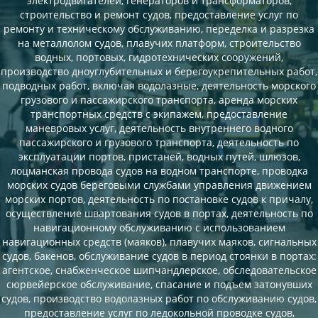
электродвигателей, генераторов и трансформаторов,
строительство и ремонт судов, предоставление услуг по
ремонту и техническому обслуживанию, переделка и разрезка
на металлолом судов, плавучих платформ, строительство
водных, портовых, гидротехнических сооружений,
производство дноуглубительных и берегоукрепительных работ,
подводных работ, включая водолазные, деятельность морского
грузового и пассажирского транспорта, аренда морских
транспортных средств с экипажем, предоставление
маневровых услуг, деятельность внутреннего водного
пассажирского и грузового транспорта, деятельность по
эксплуатации портов, пристаней, водных путей, шлюзов,
лоцманская провода судов на водном транспорте, проводка
морских судов береговыми службами управления движением
морских портов, деятельность по постановке судов к причалу,
осуществление швартования судов в портах, деятельность по
навигационному обслуживанию с использованием
навигационных средств (маяков), плавучих маяков, сигнальных
судов, бакенов, обслуживание судов в период стоянки в портах:
агентское, снабженческое шипчандлерское, обследовательское
сюрвейерское обслуживание, спасание и подъем затонувших
судов, производство водолазных работ по обслуживанию судов,
предоставление услуг по ледокольной проводке судов,