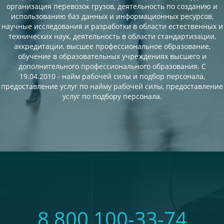
организация перевозок грузов, деятельность по созданию и
использованию баз данных и информационных ресурсов,
научные исследования и разработки в области естественных и
технических наук, деятельность в области стандартизации,
аккредитации, высшее профессиональное образование,
обучение в образовательных учреждениях высшего и
дополнительного профессионального образования. С
19.04.2010 - найм рабочей силы и подбор персонала,
предоставление услуг по найму рабочей силы, предоставление
услуг по подбору персонала.
8 800 100-33-74