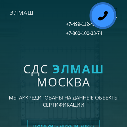
ЭЛМАШ
Toggle
navigati
+7-499-112-45-81
+7-800-100-33-74
СДС
ЭЛМАШ
МОСКВА
МЫ АККРЕДИТОВАНЫ НА ДАННЫЕ ОБЪЕКТЫ
СЕРТИФИКАЦИИ
ПРОВЕРИТЬ АККРЕДИТАЦИЮ