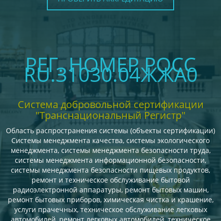
РЕГ. НОМЕР РОСС
RU.З1030.04ЖЖА0
Система добровольной сертификации
"Транснациональный Регистр"
Область распространения системы (объекты сертификации)
Системы менеджмента качества, системы экологического
менеджмента, системы менеджмента безопасности труда,
системы менеджмента информационной безопасности,
системы менеджмента безопасности пищевых продуктов,
ремонт и техническое обслуживание бытовой
радиоэлектронной аппаратуры, ремонт бытовых машин,
ремонт бытовых приборов, химическая чистка и крашение,
услуги прачечных, техническое обслуживание легковых
автомобилей, ремонт легковых автомобилей, техническое