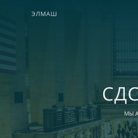
ЭЛМАШ
СД
МЫ 