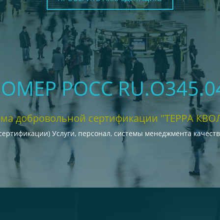
НОМЕР РОСС RU.О345.
ема добровольной сертификации "ТЕРРА КВО
сертификации) Услуги, персонал, системы менеджмента качест