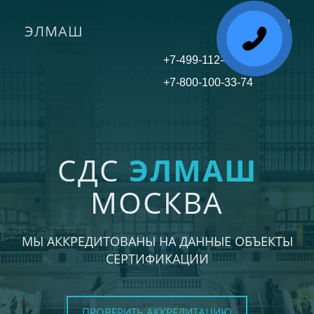
ЭЛМАШ
Toggle
navigati
+7-499-112-45-81
+7-800-100-33-74
СДС
ЭЛМАШ
МОСКВА
МЫ АККРЕДИТОВАНЫ НА ДАННЫЕ ОБЪЕКТЫ
СЕРТИФИКАЦИИ
ПРОВЕРИТЬ АККРЕДИТАЦИЮ