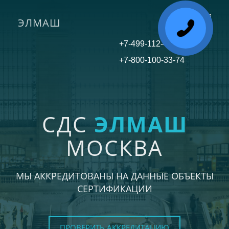
ЭЛМАШ
Toggle
navigati
+7-499-112-45-81
+7-800-100-33-74
СДС
ЭЛМАШ
МОСКВА
МЫ АККРЕДИТОВАНЫ НА ДАННЫЕ ОБЪЕКТЫ
СЕРТИФИКАЦИИ
ПРОВЕРИТЬ АККРЕДИТАЦИЮ