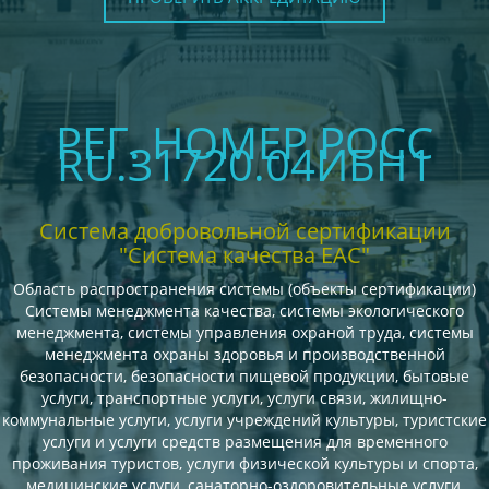
РЕГ. НОМЕР РОСС
RU.З1720.04ИБН1
Система добровольной сертификации
"Система качества ЕАС"
Область распространения системы (объекты сертификации)
Системы менеджмента качества, системы экологического
менеджмента, системы управления охраной труда, системы
менеджмента охраны здоровья и производственной
безопасности, безопасности пищевой продукции, бытовые
услуги, транспортные услуги, услуги связи, жилищно-
коммунальные услуги, услуги учреждений культуры, туристские
услуги и услуги средств размещения для временного
проживания туристов, услуги физической культуры и спорта,
медицинские услуги, санаторно-оздоровительные услуги,