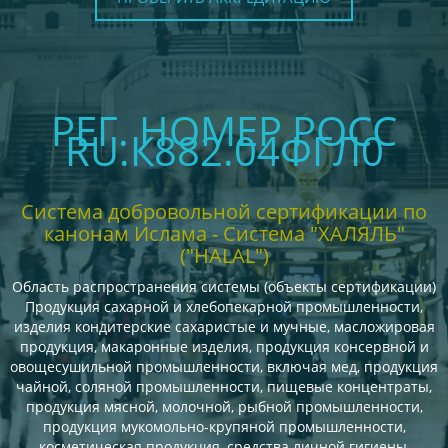
РЕГ. НОМЕР РОСС
RU.К882.04ФГЛ0
Система добровольной сертификации по
канонам Ислама - Система "ХАЛЯЛЬ"
("HALAL")
Область распространения системы (объекты сертификации)
Продукция сахарной и хлебопекарной промышленности,
изделия кондитерские сахаристые и мучные, масложировая
продукция, макаронные изделия, продукция консервной и
овощесушильной промышленности, включая мед, продукция
чайной, соляной промышленности, пищевые концентраты,
продукция мясной, молочной, рыбной промышленности,
продукция мукомольно-крупяной промышленности,
косметическая продукция, средства личной гигиены,