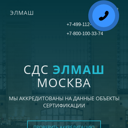
ЭЛМАШ
Toggle
navigati
+7-499-112-45-81
+7-800-100-33-74
СДС
ЭЛМАШ
МОСКВА
МЫ АККРЕДИТОВАНЫ НА ДАННЫЕ ОБЪЕКТЫ
СЕРТИФИКАЦИИ
ПРОВЕРИТЬ АККРЕДИТАЦИЮ