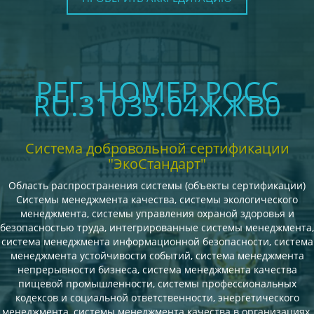
РЕГ. НОМЕР РОСС
RU.З1035.04ЖЖВ0
Система добровольной сертификации
"ЭкоСтандарт"
Область распространения системы (объекты сертификации)
Системы менеджмента качества, системы экологического
менеджмента, системы управления охраной здоровья и
безопасностью труда, интегрированные системы менеджмента,
система менеджмента информационной безопасности, система
менеджмента устойчивости событий, система менеджмента
непрерывности бизнеса, система менеджмента качества
пищевой промышленности, системы профессиональных
кодексов и социальной ответственности, энергетического
менеджмента, системы менеджмента качества в организациях,