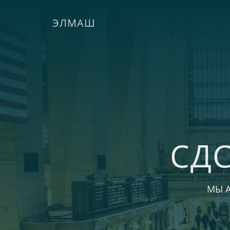
ЭЛМАШ
СД
МЫ 