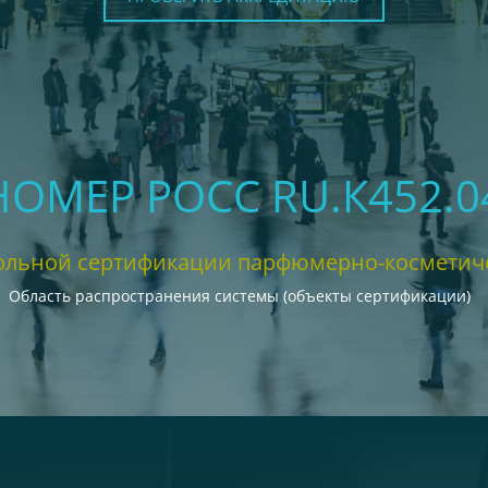
 НОМЕР РОСС RU.К452.0
ольной сертификации парфюмерно-косметич
Область распространения системы (объекты сертификации)