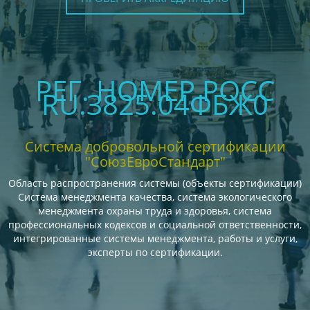
РЕГ. НОМЕР РОСС
RU.З825.04ФБЖ0
Система добровольной сертификации
"СоюзЕвроСтандарт"
Область распространения системы (объекты сертификации)
Система менеджмента качества, система экологического
менеджмента охраны труда и здоровья, система
профессиональных кодексов и социальной ответственности,
интегрированные системы менеджмента, работы и услуги,
эксперты по сертификации.