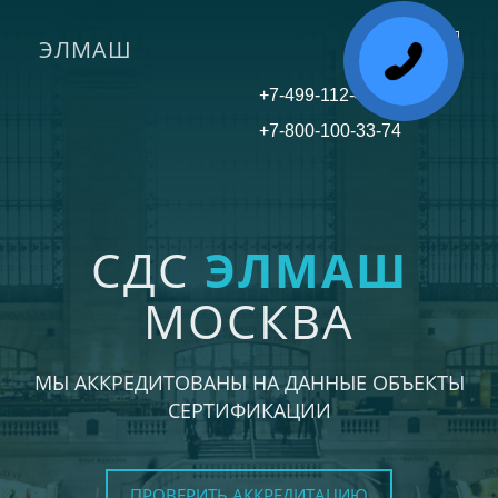
ЭЛМАШ
Toggle
navigati
+7-499-112-45-81
+7-800-100-33-74
СДС
ЭЛМАШ
МОСКВА
МЫ АККРЕДИТОВАНЫ НА ДАННЫЕ ОБЪЕКТЫ
СЕРТИФИКАЦИИ
ПРОВЕРИТЬ АККРЕДИТАЦИЮ