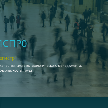
4СПР0
егистр"
качества, системы экологического менеджмента,
езопасности труда.