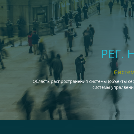
РЕГ.
Систем
Область распространения системы (объекты сер
системы упралвени