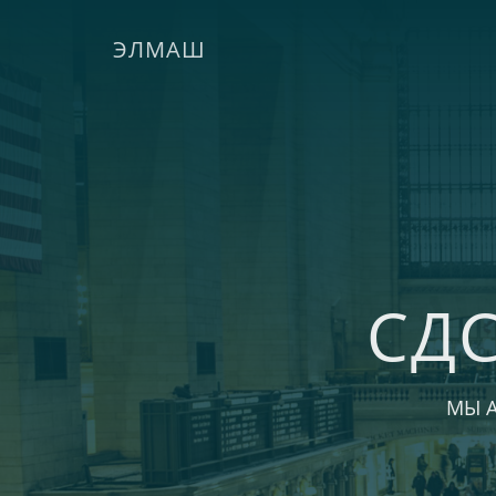
ЭЛМАШ
СД
МЫ 