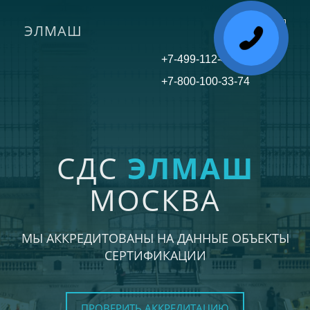
ЭЛМАШ
Toggle
navigati
+7-499-112-45-81
+7-800-100-33-74
СДС
ЭЛМАШ
МОСКВА
МЫ АККРЕДИТОВАНЫ НА ДАННЫЕ ОБЪЕКТЫ
СЕРТИФИКАЦИИ
ПРОВЕРИТЬ АККРЕДИТАЦИЮ