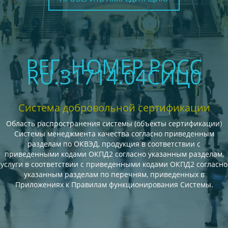
РЕГ. НОМЕР РОСС
RU.З1714.04СИЦ0
Система добровольной сертификации
Область распространения системы (объекты сертификации)
Системы менеджмента качества согласно приведенным
разделам по ОКВЭД, продукция в соответствии с
приведенными кодами ОКПД2 согласно указанным разделам,
услуги в соответствии с приведенными кодами ОКПД2 согласно
указанным разделам по перечням, приведенных в
Приложениях к Правилам функционирования Системы.