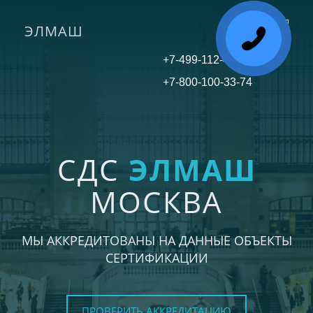
ЭЛМАШ
Toggle
navigati
+7-499-112-45-81
+7-800-100-33-74
СДС
ЭЛМАШ
МОСКВА
МЫ АККРЕДИТОВАНЫ НА ДАННЫЕ ОБЪЕКТЫ
СЕРТИФИКАЦИИ
ПРОВЕРИТЬ АККРЕДИТАЦИЮ