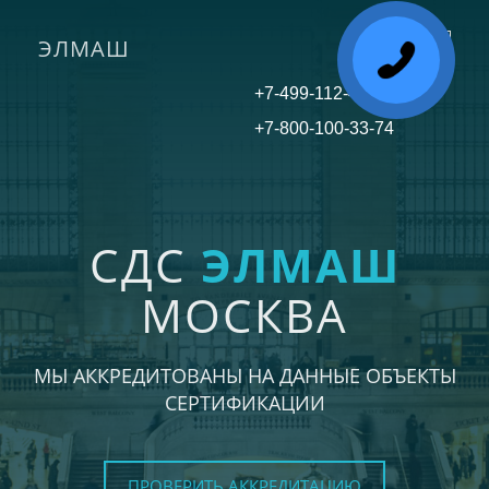
ЭЛМАШ
Toggle
navigati
+7-499-112-45-81
+7-800-100-33-74
СДС
ЭЛМАШ
МОСКВА
МЫ АККРЕДИТОВАНЫ НА ДАННЫЕ ОБЪЕКТЫ
СЕРТИФИКАЦИИ
ПРОВЕРИТЬ АККРЕДИТАЦИЮ