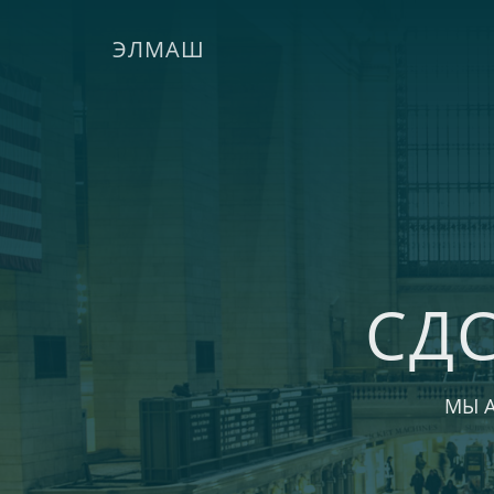
ЭЛМАШ
СД
МЫ 